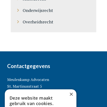
Onderwijsrecht
Overheidsrecht
Contactgegevens
Meulenkamp Advocaten
St. Martinusstraat 5
×
5911 CJ Venlo
Deze website maakt
T: 077 351 50 41
gebruik van cookies.