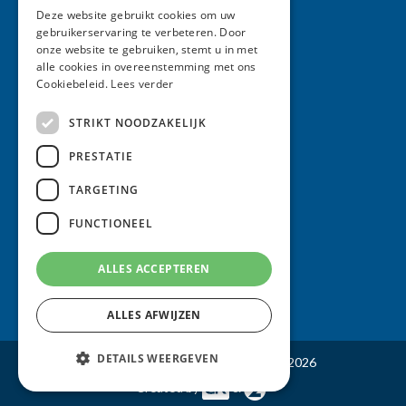
E:
info@meulenkampadvocaten.nl
Deze website gebruikt cookies om uw
gebruikerservaring te verbeteren. Door
onze website te gebruiken, stemt u in met
Meulenkamp Advocaten
alle cookies in overeenstemming met ons
Cookiebeleid.
Lees verder
Algemene voorwaarden
STRIKT NOODZAKELIJK
Klachtenregeling
PRESTATIE
Rechtsgebiedenregister
TARGETING
Disclaimer
Contact
FUNCTIONEEL
Privacyverklaring
ALLES ACCEPTEREN
Sitemap
ALLES AFWIJZEN
DETAILS WEERGEVEN
© Meulenkamp Advocaten Venlo - 2026
Created by
&