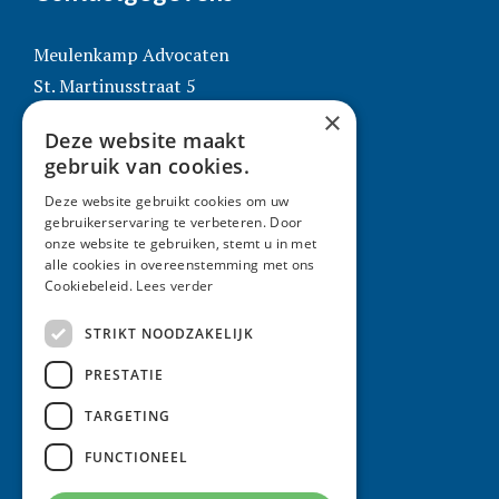
Meulenkamp Advocaten
St. Martinusstraat 5
×
5911 CJ Venlo
Deze website maakt
T: 077 351 50 41
gebruik van cookies.
E:
info@meulenkampadvocaten.nl
Deze website gebruikt cookies om uw
gebruikerservaring te verbeteren. Door
onze website te gebruiken, stemt u in met
Meulenkamp Advocaten
alle cookies in overeenstemming met ons
Cookiebeleid.
Lees verder
Algemene voorwaarden
STRIKT NOODZAKELIJK
Klachtenregeling
PRESTATIE
Rechtsgebiedenregister
TARGETING
Disclaimer
Contact
FUNCTIONEEL
Privacyverklaring