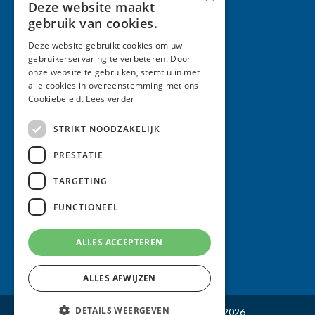
Deze website maakt
T: 077 351 50 41
gebruik van cookies.
E:
info@meulenkampadvocaten.nl
Deze website gebruikt cookies om uw
gebruikerservaring te verbeteren. Door
onze website te gebruiken, stemt u in met
Meulenkamp Advocaten
alle cookies in overeenstemming met ons
Cookiebeleid.
Lees verder
Algemene voorwaarden
STRIKT NOODZAKELIJK
Klachtenregeling
PRESTATIE
Rechtsgebiedenregister
TARGETING
Disclaimer
Contact
FUNCTIONEEL
Privacyverklaring
ALLES ACCEPTEREN
Sitemap
ALLES AFWIJZEN
DETAILS WEERGEVEN
© Meulenkamp Advocaten Venlo - 2026