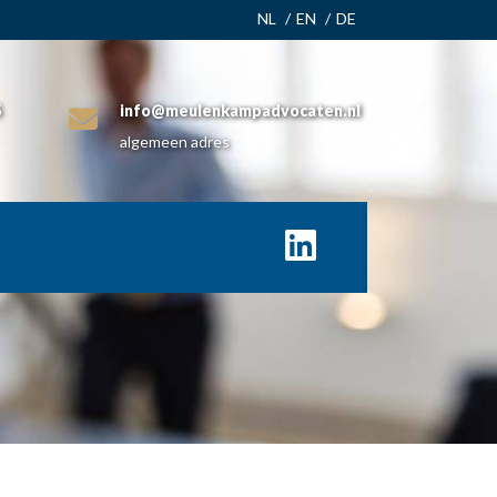
NL
EN
DE
5
info@meulenkampadvocaten.nl
algemeen adres
rheid
nbestedings- en Staatssteunrecht
uw- & Vastgoedrecht
stuurs- & Omgevingsrecht
diation
biedsontwikkeling