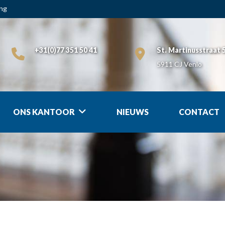
ing
+31(0)77 351 50 41
St. Martinusstraat 
5911 CJ Venlo
ONS KANTOOR
NIEUWS
CONTACT
Ondernemingen
Ove
Aanbestedings-en Staatssteunrecht
Aa
Aansprakelijkheid & Schade
Bo
Arbeid & Ontslag
Be
Bestuur- & Omgevingsrecht
Me
Bouw- & Vastgoedrecht
Ge