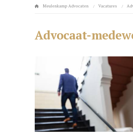
Echtscheiding
Meulenkamp Advocaten
Vacatures
Ad
Erfrecht
Huurrecht
Advocaat-medew
Letsel & Schade