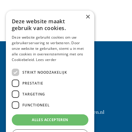
×
Deze website maakt
gebruik van cookies.
Deze website gebruikt cookies om uw
gebruikerservaring te verbeteren. Door
onze website te gebruiken, stemt u in met
alle cookies in overeenstemming met ons
Contactgegevens
Cookiebeleid.
Lees verder
STRIKT NOODZAKELIJK
Meulenkamp Advocaten
PRESTATIE
St. Martinusstraat 5
5911 CJ Venlo
TARGETING
T: 077 351 50 41
FUNCTIONEEL
E:
info@meulenkampadvocaten.nl
ALLES ACCEPTEREN