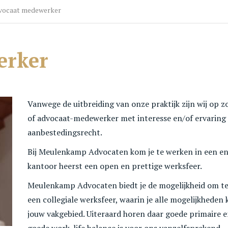
Mediation
Mi
vocaat medewerker
Faillissementsrecht
On
Huurrecht
Ov
erker
Incasso/Beslag & Kort Geding
Internationaal & Europeesrecht
Maatschappelijke ondernemingen
Milieurecht
Vanwege de uitbreiding van onze praktijk zijn wij op 
Vennootschapsrecht & Overname
of advocaat-medewerker met interesse en/of ervaring 
Overheidsrecht
aanbestedingsrecht.
Bij Meulenkamp Advocaten kom je te werken in een en
kantoor heerst een open en prettige werksfeer.
Meulenkamp Advocaten biedt je de mogelijkheid om te
een collegiale werksfeer, waarin je alle mogelijkheden 
jouw vakgebied. Uiteraard horen daar goede primaire e